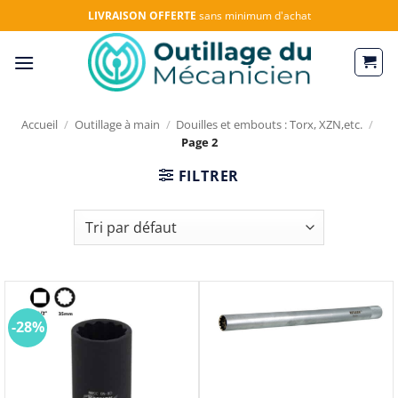
Passer
LIVRAISON OFFERTE
sans minimum d'achat
au
contenu
Accueil
/
Outillage à main
/
Douilles et embouts : Torx, XZN,etc.
/
Page 2
FILTRER
-28%