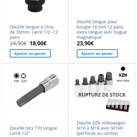
Douille longue pour
Douille longue à choc
bougie 14 mm 12 pans
de 35mm- carré 1/2 -12
extra longue avec bague
pans
magnétique
Le
Le
24,90
€
18,00
€
23,90
€
prix
prix
initial
actuel
Ajouter au panier
Ajouter au panier
était :
est :
24,90€.
18,00€.
RUPTURE DE STOCK
Douille XZN Volkswagen
Douille torx T70 longue
M10 à M18 avec M16H
carré 1/2″
(perforée au centre)